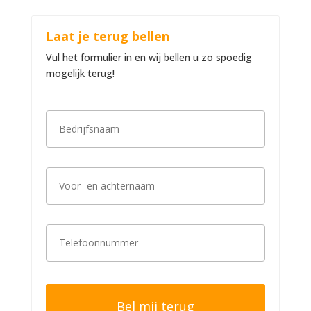
Laat je terug bellen
Vul het formulier in en wij bellen u zo spoedig
mogelijk terug!
B
e
d
r
i
V
j
o
f
o
s
r
n
-
a
T
e
a
e
n
m
l
a
*
e
c
f
h
o
t
o
e
n