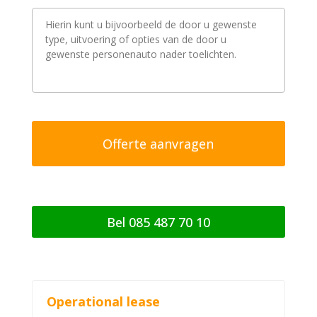
V
r
a
a
g
/
o
p
m
e
r
k
i
n
g
Bel 085 487 70 10
Operational lease