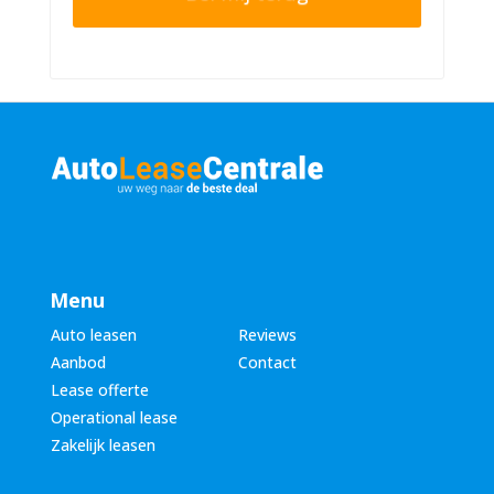
r
n
n
u
a
m
a
m
m
e
*
r
*
Menu
Auto leasen
Reviews
Aanbod
Contact
Lease offerte
Operational lease
Zakelijk leasen