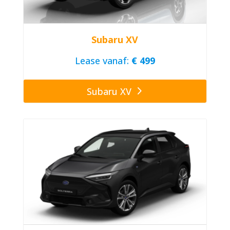
Subaru XV
Lease vanaf:
€ 499
Subaru XV