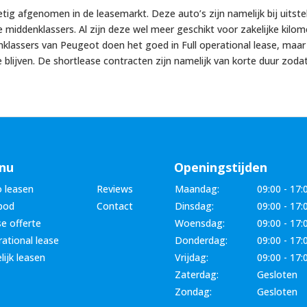
g afgenomen in de leasemarkt. Deze auto’s zijn namelijk bij uitstek
e middenklassers. Al zijn deze wel meer geschikt voor zakelijke kil
klassers van Peugeot doen het goed in Full operational lease, maar 
lijven. De shortlease contracten zijn namelijk van korte duur zodat 
nu
Openingstijden
 leasen
Reviews
Maandag:
09:00 - 17:
bod
Contact
Dinsdag:
09:00 - 17:
e offerte
Woensdag:
09:00 - 17:
ational lease
Donderdag:
09:00 - 17:
lijk leasen
Vrijdag:
09:00 - 17:
Zaterdag:
Gesloten
Zondag:
Gesloten