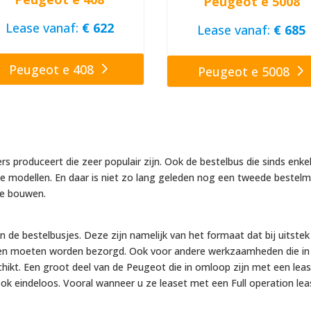
Peugeot e 5008
Lease vanaf:
€ 622
Lease vanaf:
€ 685
Peugeot e 408
Peugeot e 5008
produceert die zeer populair zijn. Ook de bestelbus die sinds enkele 
de modellen. En daar is niet zo lang geleden nog een tweede bestelm
te bouwen.
de bestelbusjes. Deze zijn namelijk van het formaat dat bij uitstek g
teden moeten worden bezorgd. Ook voor andere werkzaamheden die i
geschikt. Een groot deel van de Peugeot die in omloop zijn met een lea
ok eindeloos. Vooral wanneer u ze leaset met een Full operation lea