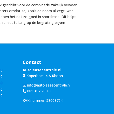
 geschikt voor de combinatie zakelijk vervoer
ometers omdat ze, zoals de naam al zegt, wat
doen het net zo goed in shortlease. Dit helpt
ze niet te lang op de begroting blijven
Contact
Autoleasecentrale.nl
00
Koperhoek 4 A Rhoon
00
00
info@autoleasecentrale.nl
00
085 487 70 10
00
KVK nummer: 58008764