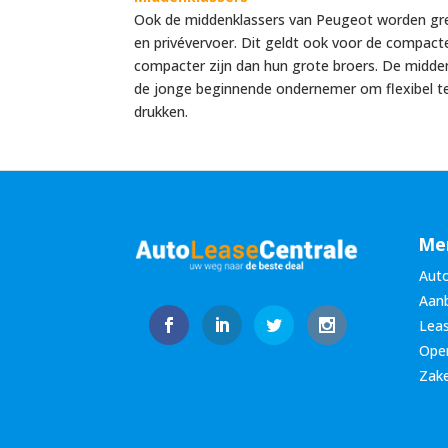
Ook de middenklassers van Peugeot worden greti
en privévervoer. Dit geldt ook voor de compact
compacter zijn dan hun grote broers. De midden
de jonge beginnende ondernemer om flexibel te b
drukken.
Me
Auto
Aan
Leas
Oper
Zake