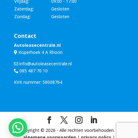
Vrijdag:
09:00 - 17:00
Zaterdag:
Gesloten
Zondag:
Gesloten
Contact
Autoleasecentrale.nl
Koperhoek 4 A Rhoon
info@autoleasecentrale.nl
085 487 70 10
KVK nummer: 58008764
Copyright ©
2026
- Alle rechten voorbehouden. |
algemene voorwaarden
|
privacy policy
|