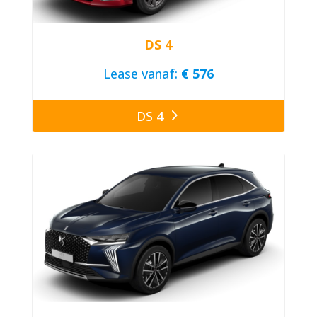
DS 4
Lease vanaf:
€ 576
DS 4