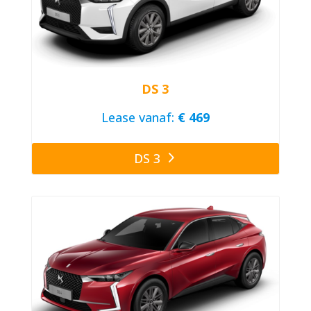
DS 3
Lease vanaf:
€ 469
DS 3