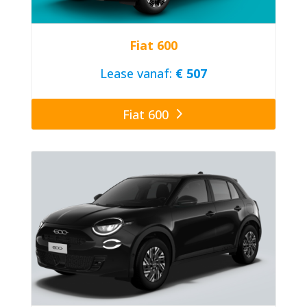
Fiat 600
Lease vanaf:
€ 507
Fiat 600