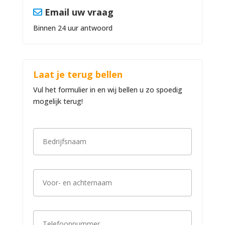
Email uw vraag
Binnen 24 uur antwoord
Laat je terug bellen
Vul het formulier in en wij bellen u zo spoedig
mogelijk terug!
B
e
d
r
i
V
j
o
f
o
s
r
n
-
a
T
e
a
e
n