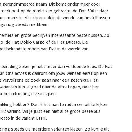
g een gerenommeerde naam. Dit komt onder meer door
 merk ooit op de markt zijn gebracht; de Fiat 500 is daar
aanse merk heeft echter ook in de wereld van bestelbussen
aags nog steeds merkbaar.
ernemers en grote bedrijven interessante bestelbussen. Zo
nto, de Fiat Doblo Cargo of de Fiat Ducato. De
 het bekendste model van Fiat in de wereld van
je één ding zeker: je hebt meer dan voldoende keus. De Fiat
jgbaar. Ons advies is daarom om jouw wensen eerst op een
je vervolgens op zoek gaan naar een geschikte Fiat
e varianten kun je goed naar de afmetingen, naar het
het uitrusting niveau kijken.
hikking hebben? Dan is het aan te raden om uit te kijken
2 variant. Wil je juist een niet al te grote bestelbus
cato in de variant L1H1.
 nog steeds uit meerdere varianten kiezen. Zo kun je uit