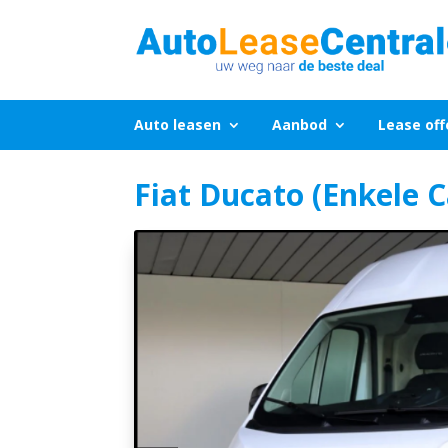
Auto leasen
Aanbod
Lease off
Fiat Ducato (Enkele 