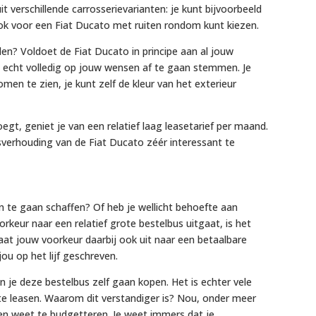
it verschillende carrosserievarianten: je kunt bijvoorbeeld
 ook voor een Fiat Ducato met ruiten rondom kunt kiezen.
n? Voldoet de Fiat Ducato in principe aan al jouw
 echt volledig op jouw wensen af te gaan stemmen. Je
omen te zien, je kunt zelf de kleur van het exterieur
oegt, geniet je van een relatief laag leasetarief per maand.
itsverhouding van de Fiat Ducato zéér interessant te
n te gaan schaffen? Of heb je wellicht behoefte aan
keur naar een relatief grote bestelbus uitgaat, is het
aat jouw voorkeur daarbij ook uit naar een betaalbare
jou op het lijf geschreven.
un je deze bestelbus zelf gaan kopen. Het is echter vele
te leasen. Waarom dit verstandiger is? Nou, onder meer
en weet te budgetteren. Je weet immers dat je