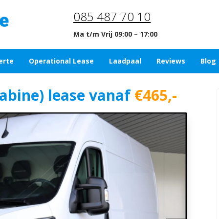
085 487 70 10
Ma t/m Vrij 09:00 – 17:00
erte
Operational Lease
Laadpaal
Reviews
Blog
Cabine) lease vanaf
€465,-