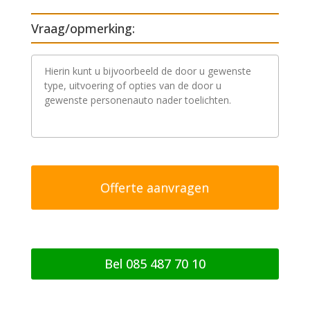
Vraag/opmerking:
V
r
a
a
g
/
o
p
m
e
r
k
i
n
g
Bel 085 487 70 10