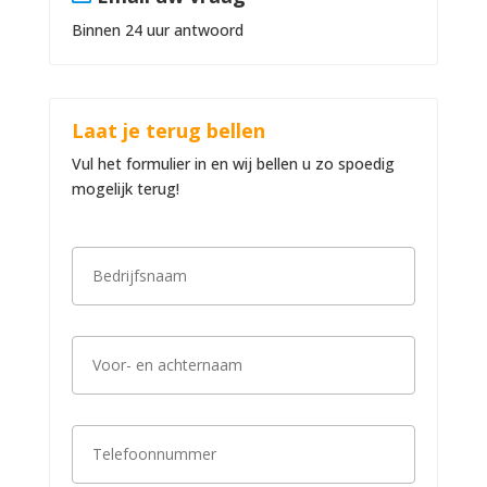
Binnen 24 uur antwoord
Laat je terug bellen
Vul het formulier in en wij bellen u zo spoedig
mogelijk terug!
B
e
d
r
i
V
j
o
f
o
s
r
n
-
a
T
e
a
e
n
m
l
a
*
e