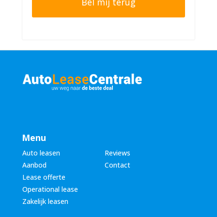
n
r
n
n
u
a
m
a
m
m
e
*
r
*
Menu
Auto leasen
Reviews
Aanbod
Contact
Lease offerte
Operational lease
Zakelijk leasen