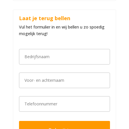
Laat je terug bellen
Vul het formulier in en wij bellen u zo spoedig
mogelijk terug!
B
e
d
r
i
V
j
o
f
o
s
r
n
-
a
T
e
a
e
n
m
l
a
*
e
c
f
h
o
t
o
e