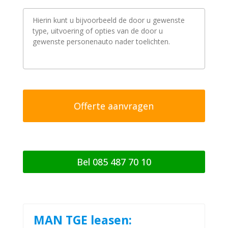
V
r
a
a
g
/
o
p
m
e
r
k
i
n
g
Bel 085 487 70 10
MAN TGE leasen: