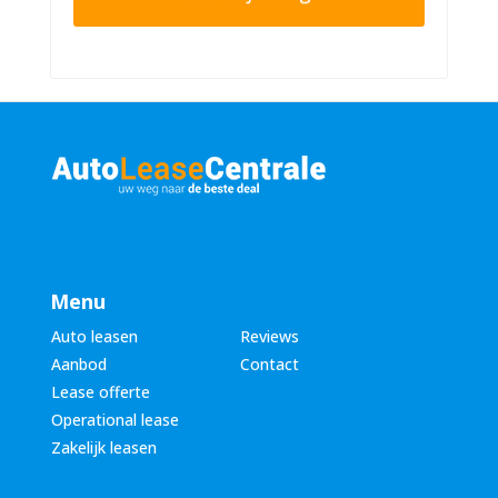
r
n
n
u
a
m
a
m
m
e
*
r
*
Menu
Auto leasen
Reviews
Aanbod
Contact
Lease offerte
Operational lease
Zakelijk leasen