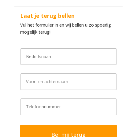
Laat je terug bellen
Vul het formulier in en wij bellen u zo spoedig
mogelijk terug!
B
e
d
r
i
V
j
o
f
o
s
r
n
-
a
T
e
a
e
n
m
l
a
*
e
c
f
h
o
t
o
e
n