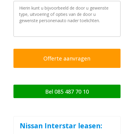
V
r
a
a
g
/
o
p
m
e
r
k
i
n
g
Bel 085 487 70 10
Nissan Interstar leasen: