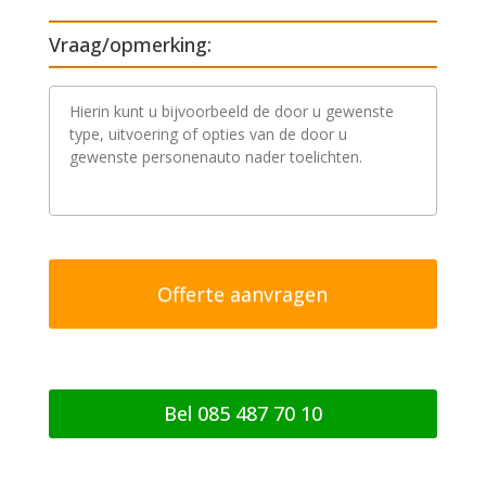
Vraag/opmerking:
V
r
a
a
g
/
o
p
m
e
r
k
i
n
g
Bel 085 487 70 10