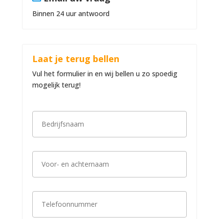
Binnen 24 uur antwoord
Laat je terug bellen
Vul het formulier in en wij bellen u zo spoedig
mogelijk terug!
B
e
d
r
i
V
j
o
f
o
s
r
n
-
a
T
e
a
e
n
m
l
a
*
e