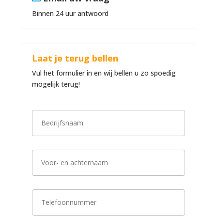
Binnen 24 uur antwoord
Laat je terug bellen
Vul het formulier in en wij bellen u zo spoedig
mogelijk terug!
B
e
d
r
i
V
j
o
f
o
s
r
n
-
a
T
e
a
e
n
m
l
a
*
e