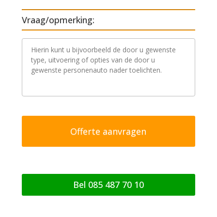
Vraag/opmerking:
V
r
a
a
g
/
o
p
m
e
r
k
i
n
g
Bel 085 487 70 10