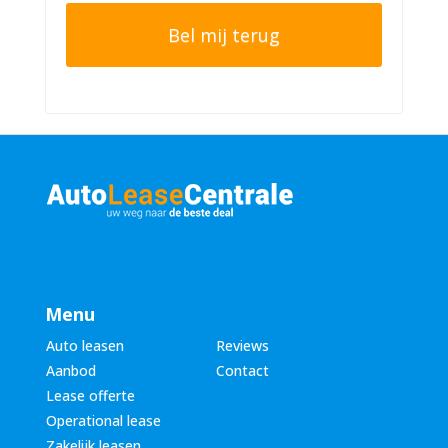
o
t
o
e
n
r
n
n
u
a
m
a
m
m
e
*
r
*
Menu
Auto leasen
Reviews
Aanbod
Contact
Lease offerte
Operational lease
Zakelijk leasen