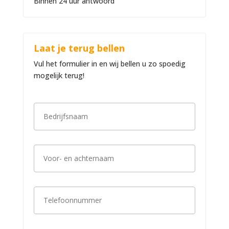
Binnen 24 uur antwoord
Laat je terug bellen
Vul het formulier in en wij bellen u zo spoedig
mogelijk terug!
B
e
d
r
i
V
j
o
f
o
s
r
n
-
a
T
e
a
e
n
m
l
a
*
e
c
f
h