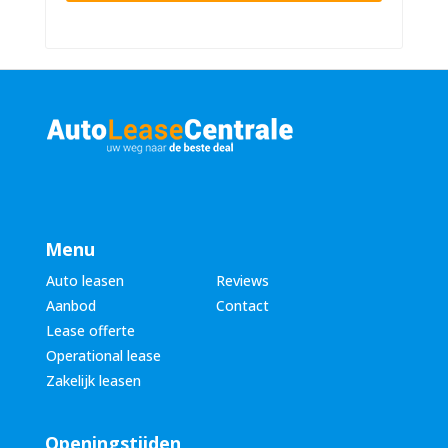
n
u
a
m
a
m
m
e
*
r
*
Menu
Auto leasen
Reviews
Aanbod
Contact
Lease offerte
Operational lease
Zakelijk leasen
Openingstijden