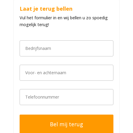
Laat je terug bellen
Vul het formulier in en wij bellen u zo spoedig
mogelijk terug!
B
e
d
r
i
V
j
o
f
o
s
r
n
-
a
T
e
a
e
n
m
l
a
*
e
c
f
h
o
t
o
e
n
r
n