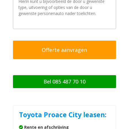
r
a
a
g
/
o
p
m
e
r
k
i
n
g
Bel 085 487 70 10
Toyota Proace City leasen:
Rente en afschrijving