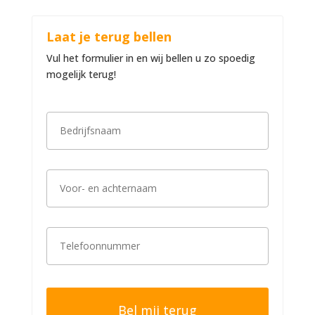
Laat je terug bellen
Vul het formulier in en wij bellen u zo spoedig
mogelijk terug!
B
e
d
r
i
V
j
o
f
o
s
r
n
-
a
T
e
a
e
n
m
l
a
*
e
c
f
h
o
t
o
e
n