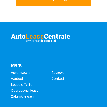
r
n
n
u
a
m
a
m
m
e
*
r
*
Menu
Auto leasen
Reviews
Aanbod
Contact
Lease offerte
Operational lease
Zakelijk leasen