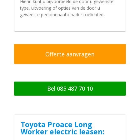
r
a
a
g
/
o
p
m
e
r
k
i
n
g
Bel 085 487 70 10
Toyota Proace Long
Worker electric leasen: