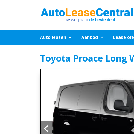
Auto leasen
Aanbod
Lease off
Toyota Proace Long 