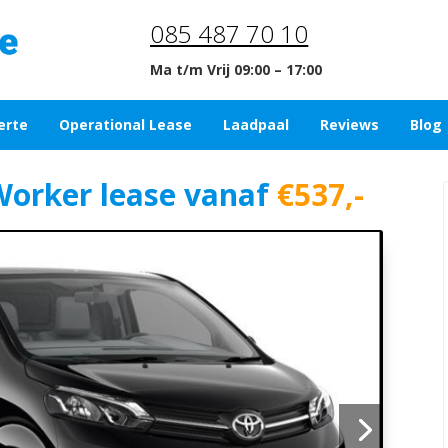
085 487 70 10
Ma t/m Vrij 09:00 – 17:00
erte
Operational Lease
Laadpaal
Reviews
Blog
Worker lease vanaf
€537,-