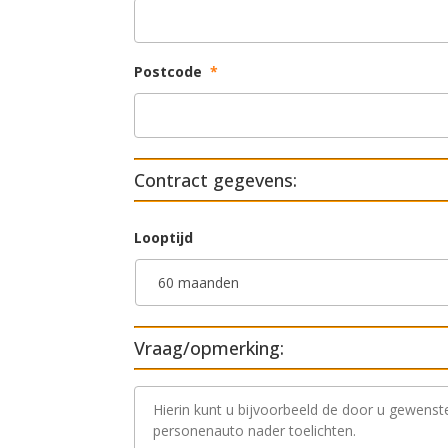
Postcode
*
Contract gegevens:
Looptijd
Vraag/opmerking:
V
r
a