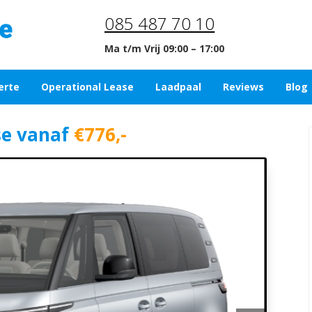
085 487 70 10
Ma t/m Vrij 09:00 – 17:00
erte
Operational Lease
Laadpaal
Reviews
Blog
se vanaf
€776,-