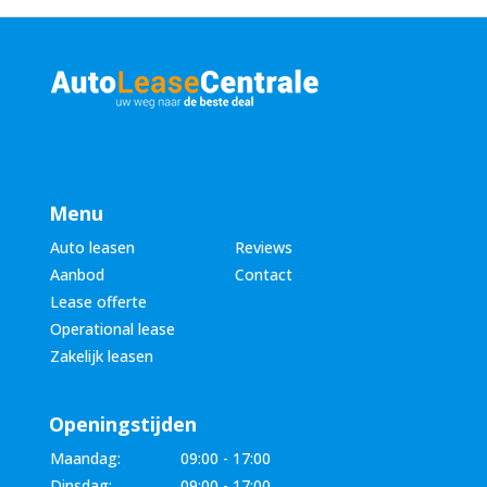
m
e
*
r
*
Menu
Auto leasen
Reviews
Aanbod
Contact
Lease offerte
Operational lease
Zakelijk leasen
Openingstijden
Maandag:
09:00 - 17:00
Dinsdag:
09:00 - 17:00