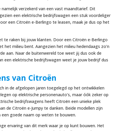
e namelijk verzekerd van een vast maandtarief. Dit
ngezien een elektrische bedrijfswagen een stuk voordeliger
Door een Citroën e-Berlingo te leasen, maak je dus op het
et te raken bij jouw klanten. Door een Citroën e-Berlingo
 met het milieu bent. Aangezien het milieu hedendaags zo’n
rde aan. Naar de buitenwereld toe weet jij dus ook de
van een elektrische bedrijfswagen weet je jouw bedrijf dus
ens van Citroën
zich in de afgelopen jaren toegelegd op het ontwikkelen
gelegen op elektrische personenauto’s, maar óók zeker op
ktrische bedrijfswagens heeft Citroën een unieke plek
aan de Citroën e-Jumpy te danken. Beide modellen zijn
een een goede naam op weten te bouwen.
ange ervaring van dit merk waar je op kunt bouwen. Het