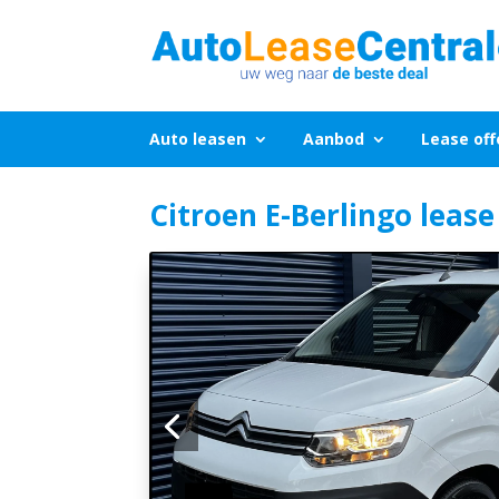
Auto leasen
Aanbod
Lease off
Citroen E-Berlingo leas