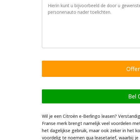
V
r
a
a
g
/
o
p
m
e
r
k
i
n
g
Bel 
Wil je een Citroën e-Berlingo leasen? Verstand
Franse merk brengt namelijk veel voordelen met
het dagelijkse gebruik, maar ook zeker in het ko
voordelig te noemen qua leasetarief, waarbij j