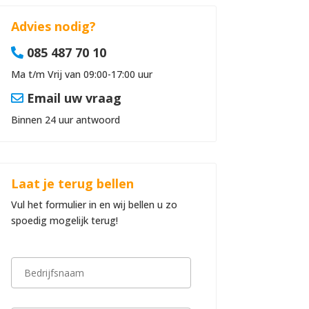
Advies nodig?
085 487 70 10
Ma t/m Vrij van 09:00-17:00 uur
Email uw vraag
Binnen 24 uur antwoord
Laat je terug bellen
Vul het formulier in en wij bellen u zo
spoedig mogelijk terug!
B
e
d
r
i
V