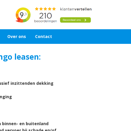
Over ons
Contact
ngo leasen:
lusief inzittenden dekking
anging
n binnen- en buitenland
d vervoer bij schade en/of