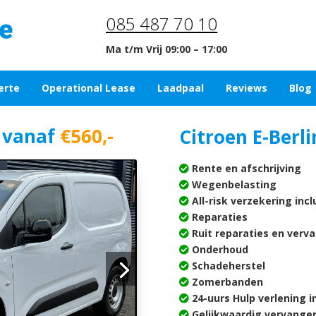
085 487 70 10
Ma t/m Vrij 09:00 – 17:00
erte
Operational Lease
Laadpaal
Reviews
Blog
e vanaf
€560,-
Citroen E-Berli
Rente en afschrijving
Wegenbelasting
All-risk verzekering inc
Reparaties
Ruit reparaties en verv
Onderhoud
Schadeherstel
Zomerbanden
24-uurs Hulp verlening i
Gelijkwaardig vervangen