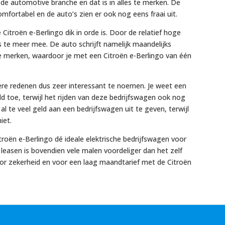
n de automotive branche en dat is in alles te merken. De
omfortabel en de auto’s zien er ook nog eens fraai uit.
Citroën e-Berlingo dik in orde is. Door de relatief hoge
s te meer mee. De auto schrijft namelijk maandelijks
e merken, waardoor je met een Citroën e-Berlingo van één
ere redenen dus zeer interessant te noemen. Je weet een
ld toe, terwijl het rijden van deze bedrijfswagen ook nog
 al te veel geld aan een bedrijfswagen uit te geven, terwijl
iet.
troën e-Berlingo dé ideale elektrische bedrijfswagen voor
o leasen is bovendien vele malen voordeliger dan het zelf
or zekerheid en voor een laag maandtarief met de Citroën