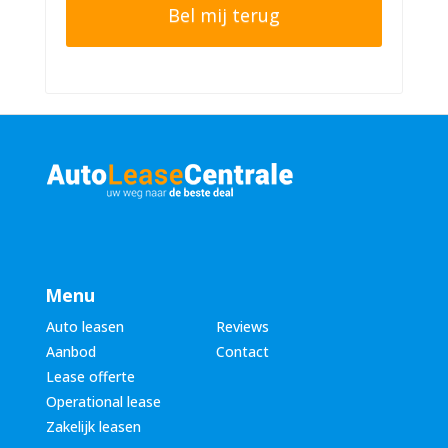
o
e
n
r
n
n
u
a
m
a
m
m
e
*
r
*
Menu
Auto leasen
Reviews
Aanbod
Contact
Lease offerte
Operational lease
Zakelijk leasen