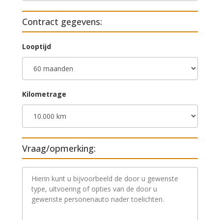
Contract gegevens:
Looptijd
Kilometrage
Vraag/opmerking:
V
r
a
a
g
/