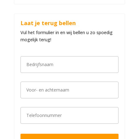
Laat je terug bellen
Vul het formulier in en wij bellen u zo spoedig
mogelijk terug!
B
e
d
r
i
V
j
o
f
o
s
r
n
-
a
T
e
a
e
n
m
l
a
*
e
c
f
h
o
t