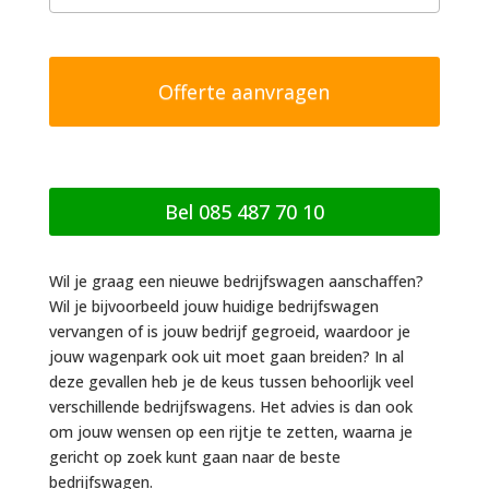
o
p
m
e
r
k
i
n
g
Bel 085 487 70 10
Wil je graag een nieuwe bedrijfswagen aanschaffen?
Wil je bijvoorbeeld jouw huidige bedrijfswagen
vervangen of is jouw bedrijf gegroeid, waardoor je
jouw wagenpark ook uit moet gaan breiden? In al
deze gevallen heb je de keus tussen behoorlijk veel
verschillende bedrijfswagens. Het advies is dan ook
om jouw wensen op een rijtje te zetten, waarna je
gericht op zoek kunt gaan naar de beste
bedrijfswagen.