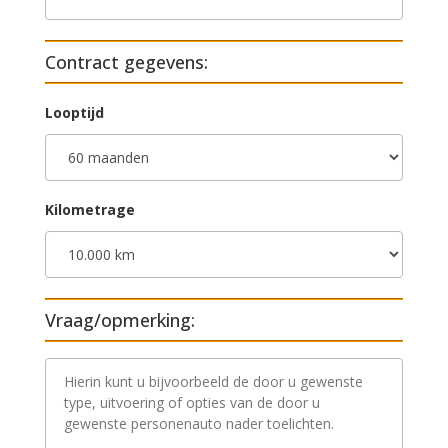
Contract gegevens:
Looptijd
Kilometrage
Vraag/opmerking:
V
r
a
a
g