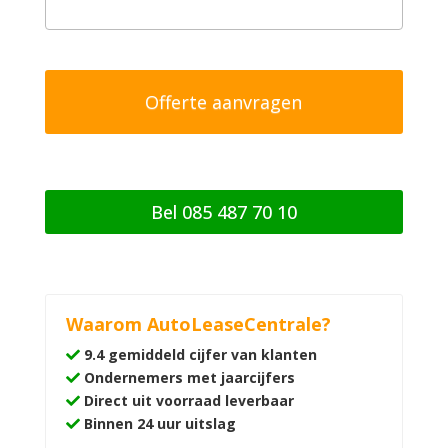
/
o
p
m
e
r
k
i
n
g
Bel 085 487 70 10
Waarom AutoLeaseCentrale?
9.4 gemiddeld cijfer van klanten
Ondernemers met jaarcijfers
Direct uit voorraad leverbaar
Binnen 24 uur uitslag