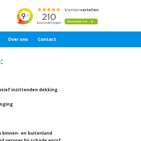
Over ons
Contact
:
lusief inzittenden dekking
anging
n binnen- en buitenland
d vervoer bij schade en/of