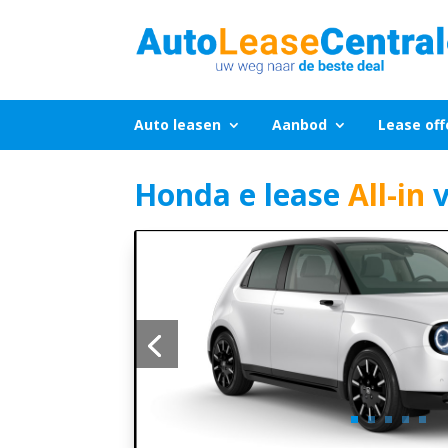
Auto leasen
Aanbod
Lease off
Honda e lease
All-in