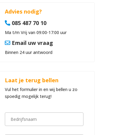
Advies nodig?
085 487 70 10
Ma t/m Vrij van 09:00-17:00 uur
Email uw vraag
Binnen 24 uur antwoord
Laat je terug bellen
Vul het formulier in en wij bellen u zo
spoedig mogelijk terug!
B
e
d
r
i
V