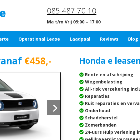
085 487 70 10
Ma t/m Vrij 09:00 – 17:00
erte
Operational Lease
Laadpaal
Reviews
Blog
vanaf
€458,-
Honda e leasen
Rente en afschrijving
Wegenbelasting
All-risk verzekering inc
Reparaties
Ruit reparaties en verv
Onderhoud
Schadeherstel
Zomerbanden
24-uurs Hulp verlening i
Gelijkwaardig vervangen