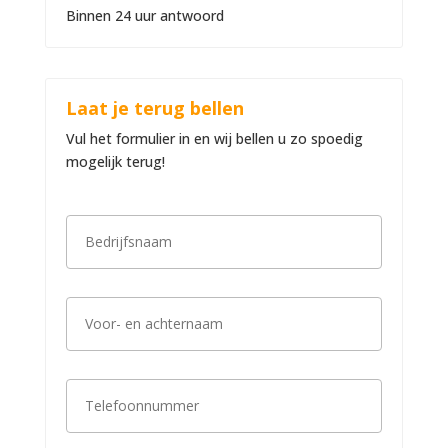
Binnen 24 uur antwoord
Laat je terug bellen
Vul het formulier in en wij bellen u zo spoedig
mogelijk terug!
B
e
d
r
i
V
j
o
f
o
s
r
n
-
a
T
e
a
e
n
m
l
a
*
e
c
f