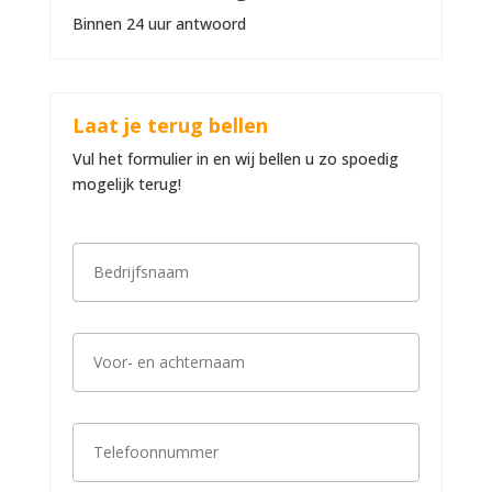
Binnen 24 uur antwoord
Laat je terug bellen
Vul het formulier in en wij bellen u zo spoedig
mogelijk terug!
B
e
d
r
i
V
j
o
f
o
s
r
n
-
a
T
e
a
e
n
m
l
a
*
e
c