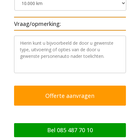
Vraag/opmerking:
V
r
a
a
g
/
o
p
m
e
r
k
i
n
g
Bel 085 487 70 10