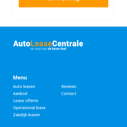
r
n
n
u
a
m
a
m
m
e
*
r
*
Menu
Auto leasen
Reviews
Aanbod
Contact
Lease offerte
Operational lease
Zakelijk leasen