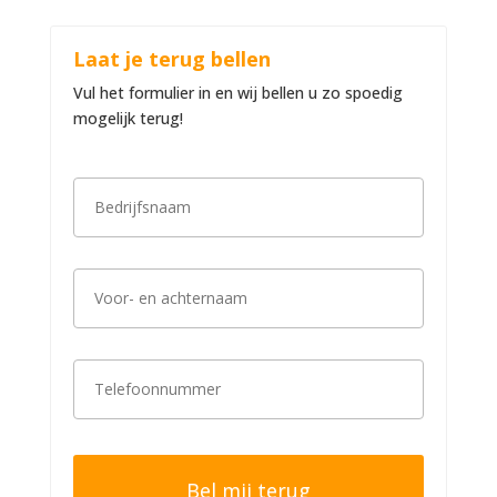
Laat je terug bellen
Vul het formulier in en wij bellen u zo spoedig
mogelijk terug!
B
e
d
r
i
V
j
o
f
o
s
r
n
-
a
T
e
a
e
n
m
l
a
*
e
c
f
h
o
t
o
e
n