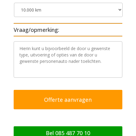
Vraag/opmerking:
V
r
a
a
g
/
o
p
m
e
r
k
i
n
g
Bel 085 487 70 10