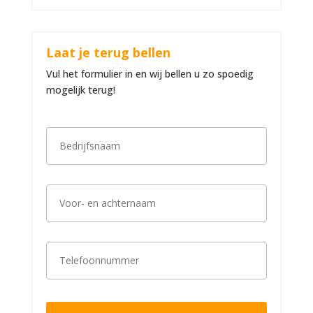
Laat je terug bellen
Vul het formulier in en wij bellen u zo spoedig
mogelijk terug!
B
e
d
r
i
V
j
o
f
o
s
r
n
-
a
T
e
a
e
n
m
l
a
*
e
c
f
h
o
t