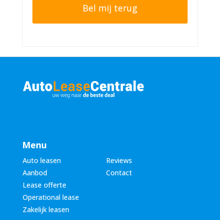
o
e
n
r
n
n
u
a
m
a
m
m
e
*
r
*
Menu
Auto leasen
Reviews
Aanbod
Contact
Lease offerte
Operational lease
Zakelijk leasen