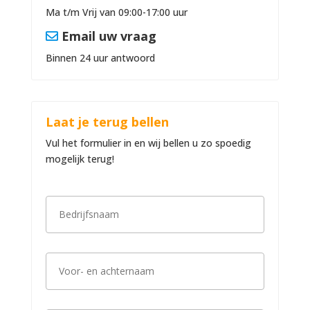
Ma t/m Vrij van 09:00-17:00 uur
Email uw vraag
Binnen 24 uur antwoord
Laat je terug bellen
Vul het formulier in en wij bellen u zo spoedig
mogelijk terug!
B
e
d
r
i
V
j
o
f
o
s
r
n
-
a
T