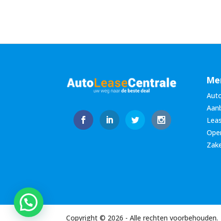
Me
Auto
Aan
Leas
Oper
Zake
Copyright ©
2026
- Alle rechten voorbehouden.