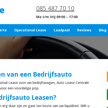
085 487 70 10
Ma t/m Vrij 09:00 – 17:00
erte
Operational Lease
Laadpaal
Reviews
Blog
n van een Bedrijfsauto
ational Lease voor uw bedrijfswagen, Auto Lease Centrale
 voor een voordelige prijs.
rijfsauto Leasen?
rg duur zijn en gaat ten koste van uw liquiditeit. Wilt u