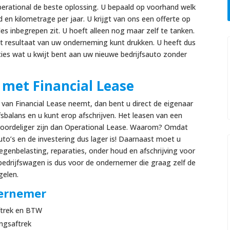
perational de beste oplossing. U bepaald op voorhand welk
 en kilometrage per jaar. U krijgt van ons een offerte op
s inbegrepen zit. U hoeft alleen nog maar zelf te tanken.
 resultaat van uw onderneming kunt drukken. U heeft dus
ies wat u kwijt bent aan uw nieuwe bedrijfsauto zonder
 met Financial Lease
van Financial Lease neemt, dan bent u direct de eigenaar
fsbalans en u kunt erop afschrijven. Het leasen van een
n voordeliger zijn dan Operational Lease. Waarom? Omdat
uto’s en de investering dus lager is! Daarnaast moet u
egenbelasting, reparaties, onder houd en afschrijving voor
bedrijfswagen is dus voor de ondernemer die graag zelf de
egelen.
dernemer
aftrek en BTW
ingsaftrek