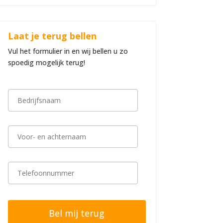
Laat je terug bellen
Vul het formulier in en wij bellen u zo
spoedig mogelijk terug!
B
e
d
r
i
V
j
o
f
o
s
r
n
-
T
a
e
e
a
n
l
m
a
e
*
c
f
h
o
t
o
e
n