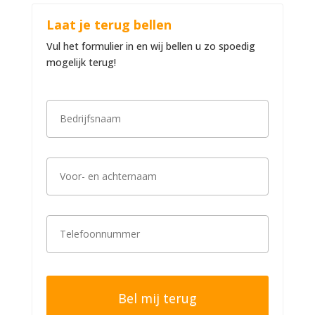
Laat je terug bellen
Vul het formulier in en wij bellen u zo spoedig
mogelijk terug!
B
e
d
r
i
V
j
o
f
o
s
r
n
-
a
T
e
a
e
n
m
l
a
*
e
c
f
h
o
t
o
e
n
r
n