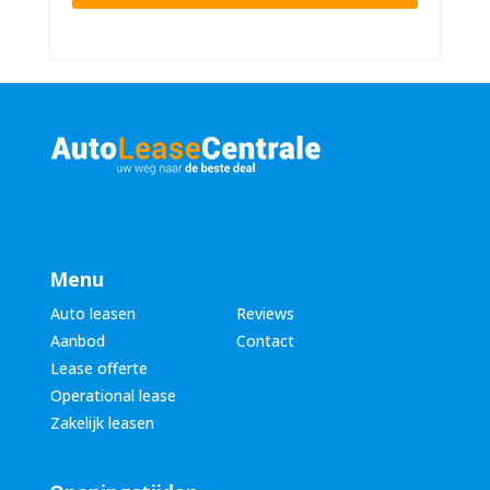
n
u
a
m
a
m
m
e
*
r
*
Menu
Auto leasen
Reviews
Aanbod
Contact
Lease offerte
Operational lease
Zakelijk leasen