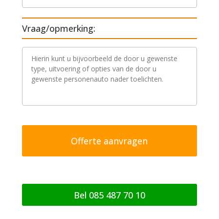
Vraag/opmerking:
V
r
a
a
g
/
o
p
m
e
r
k
i
n
g
Bel 085 487 70 10