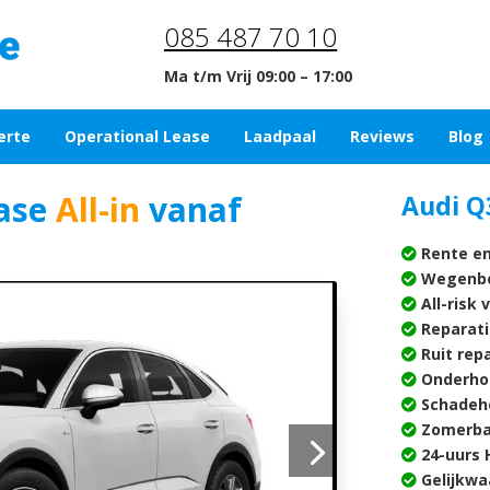
085 487 70 10
Ma t/m Vrij 09:00 – 17:00
erte
Operational Lease
Laadpaal
Reviews
Blog
ase
All-in
vanaf
Audi Q
Rente en
Wegenbe
All-risk 
Reparati
Ruit rep
Onderho
Schadehe
Zomerba
24-uurs H
Gelijkwa