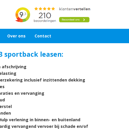
Over ons
Contact
3 sportback leasen:
 afschrijving
lasting
verzekering inclusief inzittenden dekking
es
araties en vervanging
ud
rstel
nden
ulp verlening in binnen- en buitenland
ardig vervangend vervoer bij schade en/of