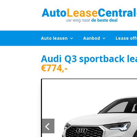
Auto leasen
Aanbod
Lease off
Audi Q3 sportback ​le
€774,-