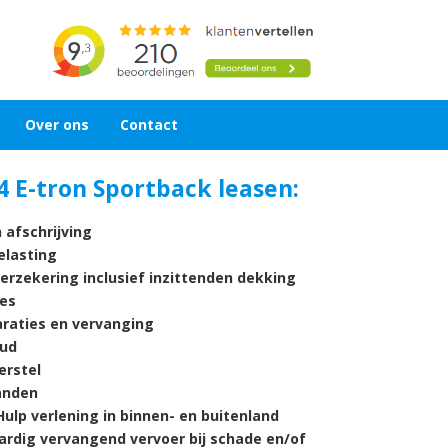
Over ons
Contact
4 E-tron Sportback leasen:
 afschrijving
lasting
verzekering inclusief inzittenden dekking
es
araties en vervanging
ud
rstel
nden
ulp verlening in binnen- en buitenland
ardig vervangend vervoer bij schade en/of