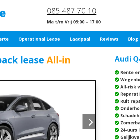
085 487 70 10
Ma t/m Vrij 09:00 – 17:00
erte
Operational Lease
Laadpaal
Reviews
Blog
back lease
All-in
Audi Q
Rente en
Wegenbe
All-risk 
Reparati
Ruit rep
Onderho
Schadehe
Zomerba
24-uurs H
Gelijkwa