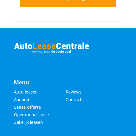
r
n
n
u
a
m
a
m
m
e
*
r
*
Menu
Auto leasen
Reviews
Aanbod
Contact
Lease offerte
Operational lease
Zakelijk leasen