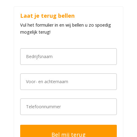
Laat je terug bellen
Vul het formulier in en wij bellen u zo spoedig
mogelijk terug!
B
e
d
r
i
V
j
o
f
o
s
r
n
-
a
T
e
a
e
n
m
l
a
*
e
c
f
h
o
t
o
e
n