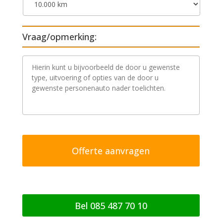
Vraag/opmerking:
V
r
a
a
g
/
o
p
m
e
r
k
i
n
g
Bel 085 487 70 10