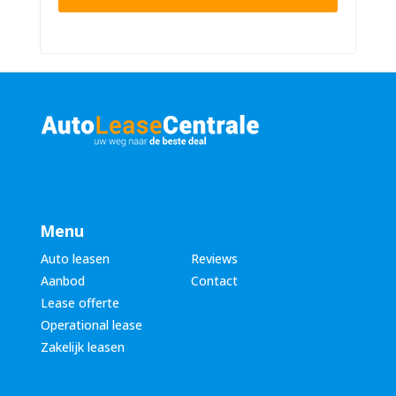
n
n
u
a
m
a
m
m
e
*
r
*
Menu
Auto leasen
Reviews
Aanbod
Contact
Lease offerte
Operational lease
Zakelijk leasen