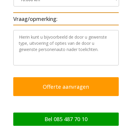
Vraag/opmerking:
V
r
a
a
g
/
o
p
m
e
r
k
i
n
g
Bel 085 487 70 10