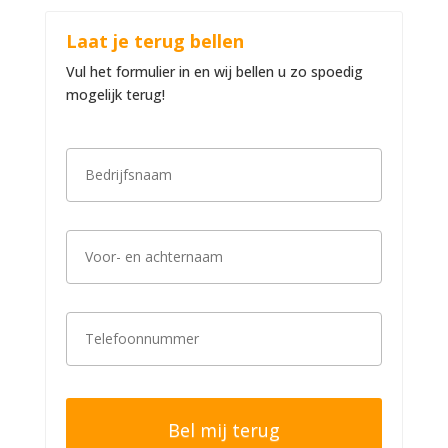
Laat je terug bellen
Vul het formulier in en wij bellen u zo spoedig
mogelijk terug!
B
e
d
r
i
V
j
o
f
o
s
r
n
-
a
T
e
a
e
n
m
l
a
*
e
c
f
h
o
t
o
e
n
r