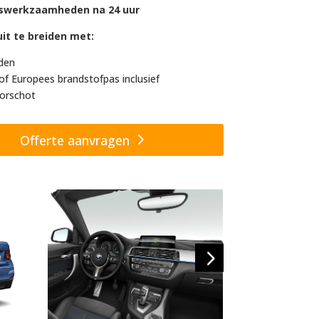
swerkzaamheden na 24 uur
it te breiden met:
den
of Europees brandstofpas inclusief
orschot
Offerte aanvragen