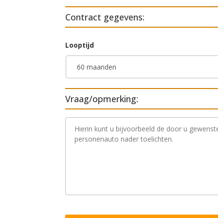
Contract gegevens:
Looptijd
Vraag/opmerking:
V
r
a
a
g
/
o
p
m
e
r
k