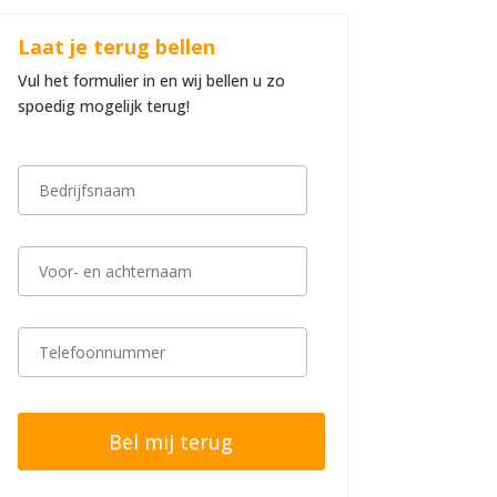
Laat je terug bellen
Vul het formulier in en wij bellen u zo
spoedig mogelijk terug!
B
e
d
r
i
V
j
o
f
o
s
r
n
-
T
a
e
e
a
n
l
m
a
e
*
c
f
h
o
t
o
e
n
r
n