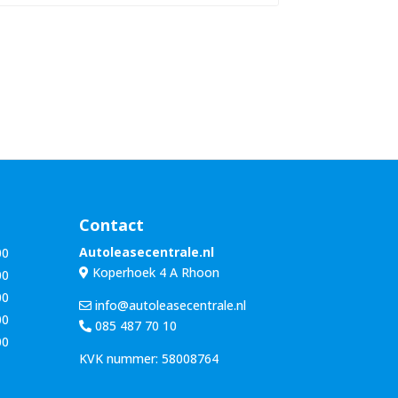
n
u
a
m
a
m
m
e
*
r
*
Contact
Autoleasecentrale.nl
00
Koperhoek 4 A Rhoon
00
00
info@autoleasecentrale.nl
00
085 487 70 10
00
KVK nummer: 58008764