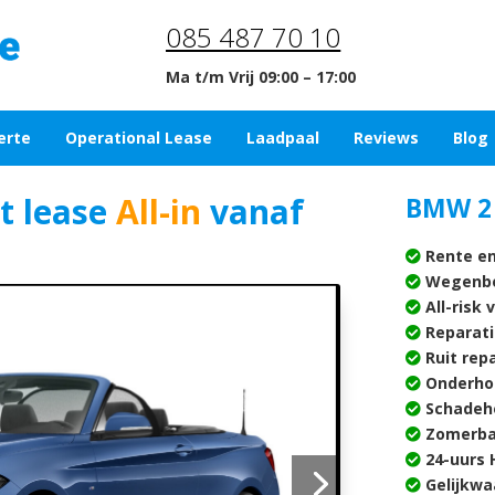
085 487 70 10
Ma t/m Vrij 09:00 – 17:00
erte
Operational Lease
Laadpaal
Reviews
Blog
t lease
All-in
vanaf
BMW 2 
Rente en
Wegenbe
All-risk 
Reparati
Ruit rep
Onderho
Schadehe
Zomerba
24-uurs H
Gelijkwa