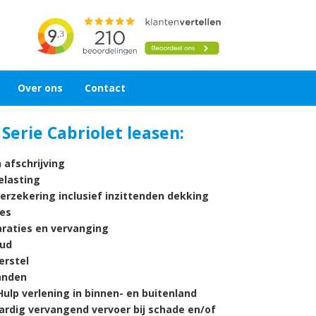
Over ons
Contact
Serie Cabriolet leasen:
 afschrijving
lasting
verzekering inclusief inzittenden dekking
es
araties en vervanging
ud
rstel
nden
ulp verlening in binnen- en buitenland
ardig vervangend vervoer bij schade en/of