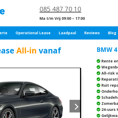
085 487 70 10
Ma t/m Vrij 09:00 – 17:00
erte
Operational Lease
Laadpaal
Reviews
Blog
ease
All-in
vanaf
BMW 4 
Rente en
Wegenbe
All-risk 
Reparati
Ruit rep
Onderho
Schadehe
Zomerba
24-uurs H
Gelijkwa