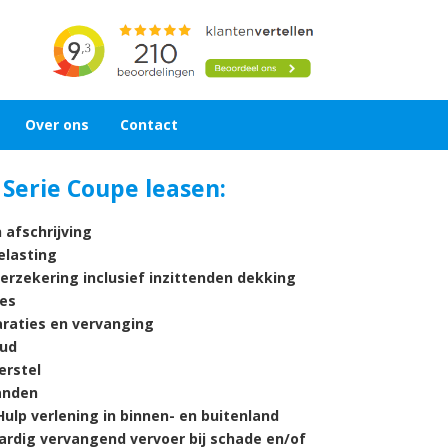
Over ons
Contact
Serie Coupe leasen:
 afschrijving
lasting
verzekering inclusief inzittenden dekking
es
araties en vervanging
ud
rstel
nden
ulp verlening in binnen- en buitenland
ardig vervangend vervoer bij schade en/of