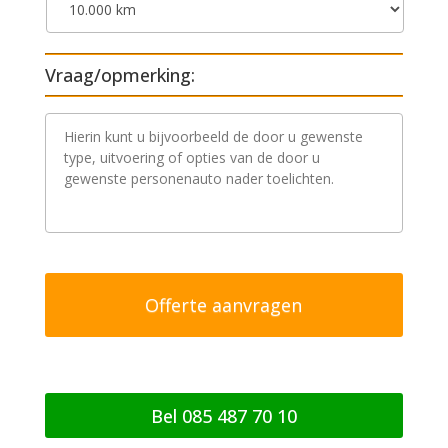
Vraag/opmerking:
V
r
a
a
g
/
o
p
m
e
r
k
i
n
g
Bel 085 487 70 10