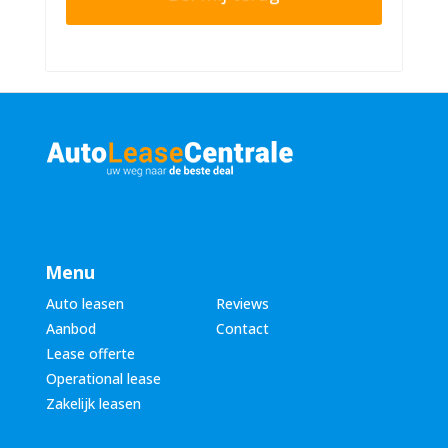
r
n
n
u
a
m
a
m
m
e
*
r
*
Menu
Auto leasen
Reviews
Aanbod
Contact
Lease offerte
Operational lease
Zakelijk leasen