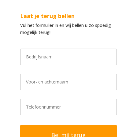
Laat je terug bellen
Vul het formulier in en wij bellen u zo spoedig
mogelijk terug!
B
e
d
r
i
V
j
o
f
o
s
r
n
-
a
T
e
a
e
n
m
l
a
*
e
c
f
h
o
t
o
e
n