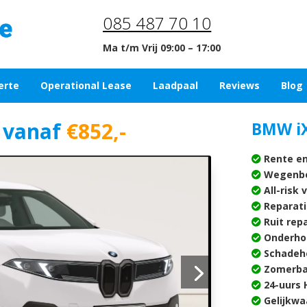
085 487 70 10
Ma t/m Vrij 09:00 – 17:00
erte
Operational Lease
Laadpaal
Reviews
Blog
n
vanaf
€852
,-
BMW iX
Rente en
Wegenbe
All-risk 
Reparati
Ruit rep
Onderho
Schadehe
Zomerba
24-uurs H
Gelijkwa