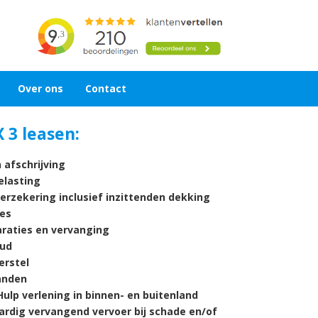
Over ons
Contact
 3 leasen:
 afschrijving
lasting
verzekering inclusief inzittenden dekking
es
araties en vervanging
ud
rstel
nden
ulp verlening in binnen- en buitenland
ardig vervangend vervoer bij schade en/of