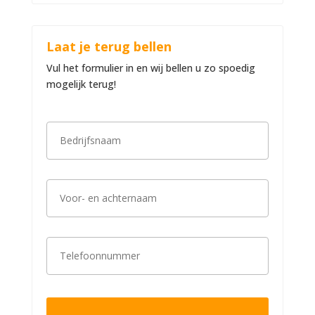
Laat je terug bellen
Vul het formulier in en wij bellen u zo spoedig
mogelijk terug!
B
e
d
r
i
V
j
o
f
o
s
r
n
-
a
T
e
a
e
n
m
l
a
*
e
c
f
h
o
t
o