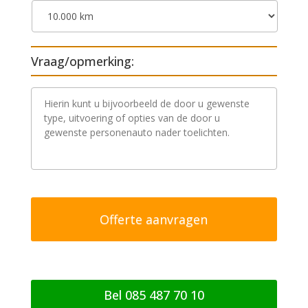
Vraag/opmerking:
V
r
a
a
g
/
o
p
m
e
r
k
i
n
g
Bel 085 487 70 10