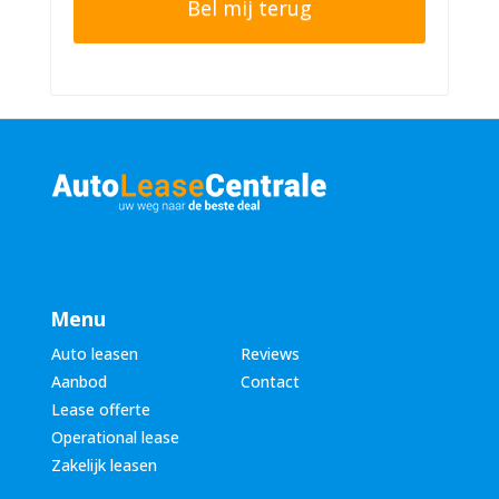
e
n
r
n
n
u
a
m
a
m
m
e
*
r
*
Menu
Auto leasen
Reviews
Aanbod
Contact
Lease offerte
Operational lease
Zakelijk leasen