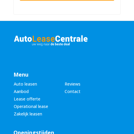
n
u
a
m
a
m
m
e
*
r
*
Menu
Auto leasen
Reviews
Aanbod
Contact
Lease offerte
Operational lease
Zakelijk leasen
Openingstijden