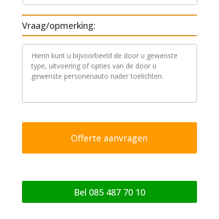
Vraag/opmerking:
V
r
a
a
g
/
o
p
m
e
r
k
i
n
g
Bel 085 487 70 10