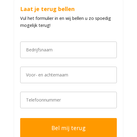
Laat je terug bellen
Vul het formulier in en wij bellen u zo spoedig
mogelijk terug!
B
e
d
r
i
V
j
o
f
o
s
r
n
-
a
T
e
a
e
n
m
l
a
*
e
c
f
h
o
t
o
e
n
r
n