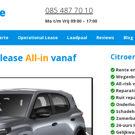
085 487 70 10
Ma t/m Vrij 09:00 – 17:00
erte
Operational Lease
Laadpaal
Reviews
Blog
 lease
All-in
vanaf
Citroen
Rente en
Wegenbe
All-risk 
Reparati
Ruit rep
Onderho
Schadehe
Zomerba
24-uurs H
Gelijkwa