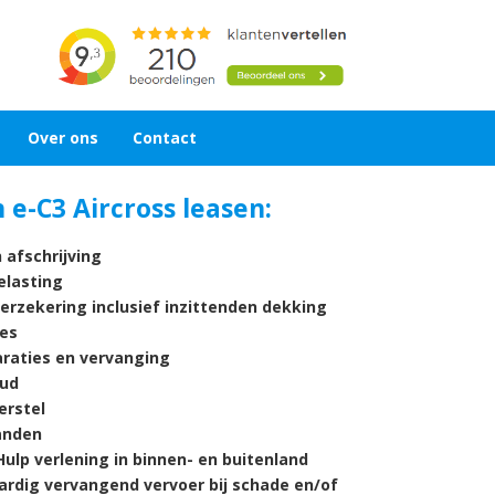
Over ons
Contact
 e-C3 Aircross leasen:
 afschrijving
lasting
verzekering inclusief inzittenden dekking
es
araties en vervanging
ud
rstel
nden
ulp verlening in binnen- en buitenland
ardig vervangend vervoer bij schade en/of