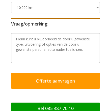
Vraag/opmerking:
V
r
a
a
g
/
o
p
m
e
r
k
i
n
g
Bel 085 487 70 10