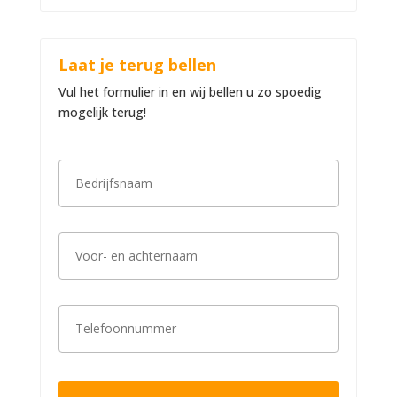
Laat je terug bellen
Vul het formulier in en wij bellen u zo spoedig
mogelijk terug!
B
e
d
r
i
V
j
o
f
o
s
r
n
-
a
T
e
a
e
n
m
l
a
*
e
c
f
h
o
t