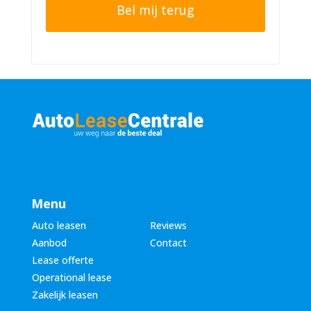
o
e
n
r
n
n
u
a
m
a
m
m
e
*
r
*
Menu
Auto leasen
Reviews
Aanbod
Contact
Lease offerte
Operational lease
Zakelijk leasen