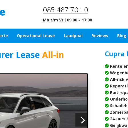
085 487 70 10
Ma t/m Vrij 09:00 – 17:00
erte
Operational Lease
Laadpaal
Reviews
Blog
rer Lease
All-in
Cupra 
Rente en
Wegenbe
All-risk 
Reparati
Ruit rep
Onderho
Schadehe
Zomerba
24-uurs H
Gelijkwa