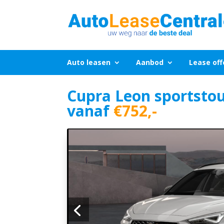
Auto leasen
Aanbod
Lease off
Cupra Leon sportstou
vanaf
€752,-