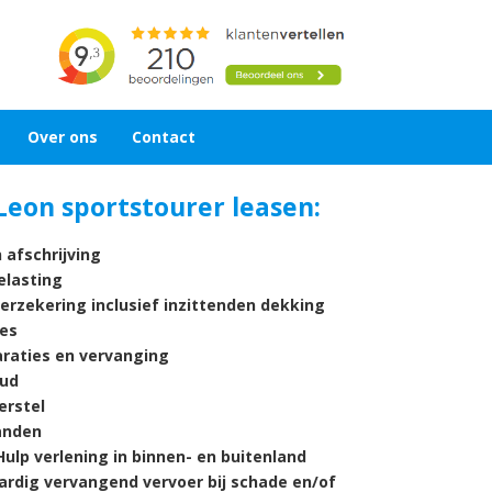
Over ons
Contact
Leon sportstourer leasen:
 afschrijving
lasting
verzekering inclusief inzittenden dekking
es
araties en vervanging
ud
rstel
nden
ulp verlening in binnen- en buitenland
ardig vervangend vervoer bij schade en/of