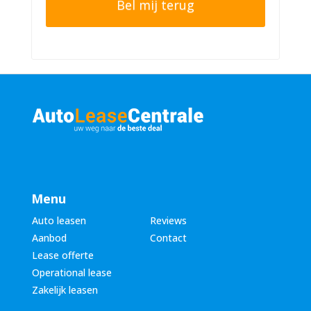
e
n
r
n
n
u
a
m
a
m
m
e
*
r
*
Menu
Auto leasen
Reviews
Aanbod
Contact
Lease offerte
Operational lease
Zakelijk leasen