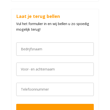
Laat je terug bellen
Vul het formulier in en wij bellen u zo spoedig
mogelijk terug!
B
e
d
r
i
V
j
o
f
o
s
r
n
-
a
T
e
a
e
n
m
l
a
*
e
c
f
h
o
t
o