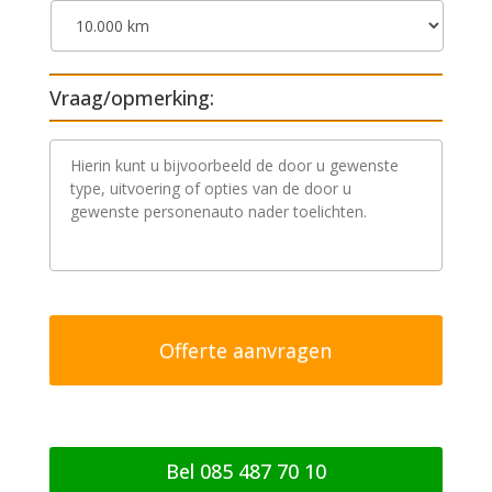
Vraag/opmerking:
V
r
a
a
g
/
o
p
m
e
r
k
i
n
g
Bel 085 487 70 10