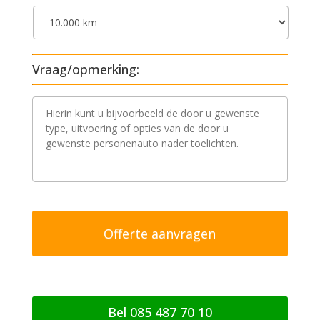
Vraag/opmerking:
V
r
a
a
g
/
o
p
m
e
r
k
i
n
g
Bel 085 487 70 10