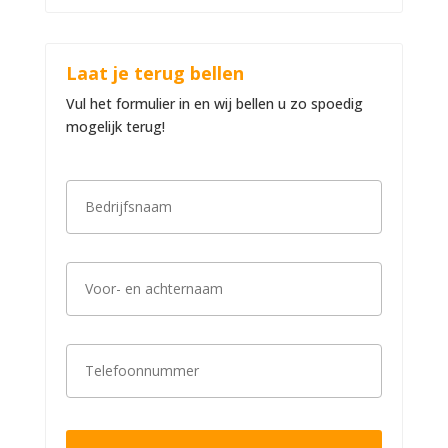
Laat je terug bellen
Vul het formulier in en wij bellen u zo spoedig
mogelijk terug!
B
e
d
r
i
V
j
o
f
o
s
r
n
-
a
T
e
a
e
n
m
l
a
*
e
c
f
h
o
t