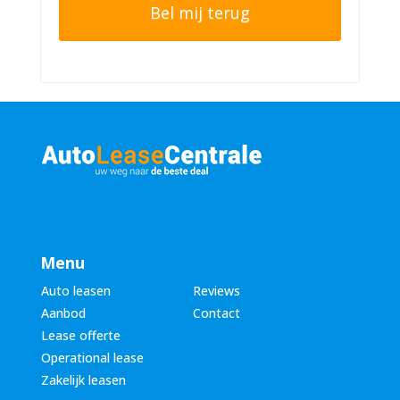
o
e
n
r
n
n
u
a
m
a
m
m
e
*
r
*
Menu
Auto leasen
Reviews
Aanbod
Contact
Lease offerte
Operational lease
Zakelijk leasen