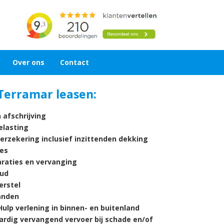
Over ons
Contact
Terramar leasen:
 afschrijving
lasting
verzekering inclusief inzittenden dekking
es
araties en vervanging
ud
rstel
nden
ulp verlening in binnen- en buitenland
ardig vervangend vervoer bij schade en/of