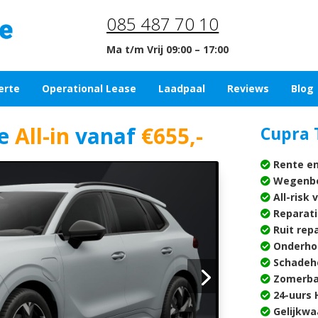
085 487 70 10
Ma t/m Vrij 09:00 – 17:00
erte
Operational Lease
Laadpaal
Reviews
Blog
e
All-in
vanaf
€655,-
Cupra 
Rente en
Wegenbe
All-risk 
Reparati
Ruit rep
Onderho
Schadehe
Zomerba
24-uurs H
Gelijkwa