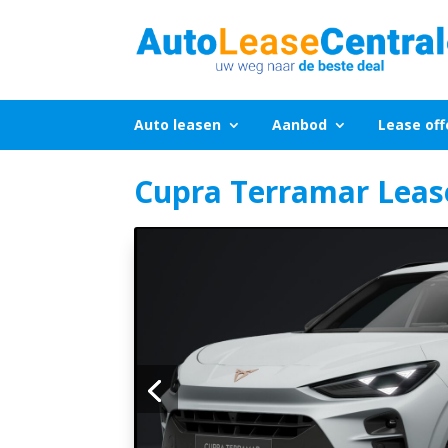
Auto leasen
Aanbod
Lease off
Cupra Terramar Leas