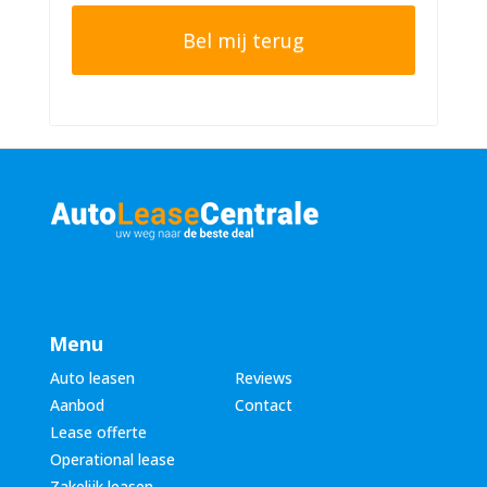
o
t
o
e
n
r
n
n
u
a
m
a
m
m
e
*
r
*
Menu
Auto leasen
Reviews
Aanbod
Contact
Lease offerte
Operational lease
Zakelijk leasen