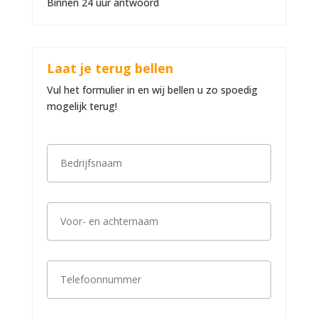
Binnen 24 uur antwoord
Laat je terug bellen
Vul het formulier in en wij bellen u zo spoedig
mogelijk terug!
B
e
d
r
i
V
j
o
f
o
s
r
n
-
a
T
e
a
e
n
m
l
a
*
e
c
f
h