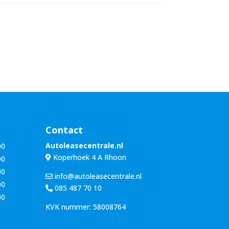
n
u
a
m
a
m
m
e
*
r
*
Contact
Autoleasecentrale.nl
00
Koperhoek 4 A Rhoon
00
00
info@autoleasecentrale.nl
00
085 487 70 10
00
KVK nummer: 58008764