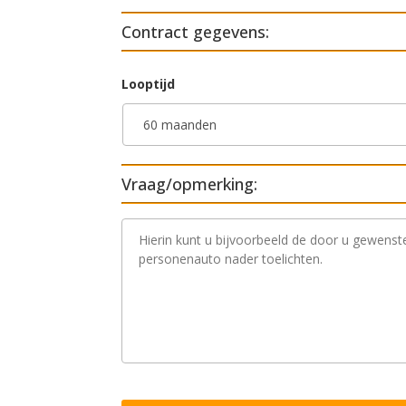
Contract gegevens:
Looptijd
Vraag/opmerking:
V
r
a
a
g
/
o
p
m
e
r
k