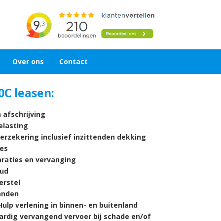
Over ons
Contact
0C leasen:
 afschrijving
lasting
verzekering inclusief inzittenden dekking
es
araties en vervanging
ud
rstel
nden
ulp verlening in binnen- en buitenland
ardig vervangend vervoer bij schade en/of