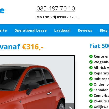
085 487 70 10
Ma t/m Vrij 09:00 – 17:00
erte
Operational Lease
Laadpaal
Reviews
Blog
vanaf
€316,-
Fiat 50
Rente en
Wegenbe
All-risk 
Reparati
Ruit rep
Onderho
Schadehe
Zomerba
24-uurs H
Gelijkwa