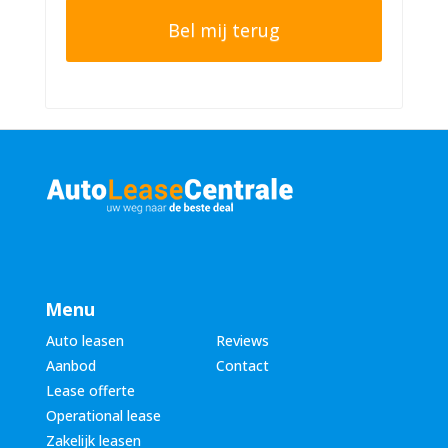
t
o
e
n
r
n
n
u
a
m
a
m
m
e
*
r
*
Menu
Auto leasen
Reviews
Aanbod
Contact
Lease offerte
Operational lease
Zakelijk leasen