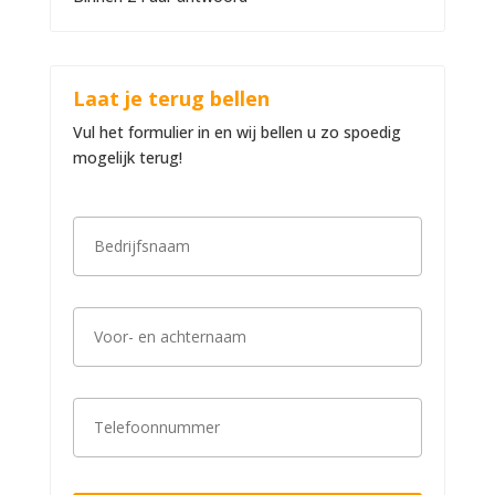
Laat je terug bellen
Vul het formulier in en wij bellen u zo spoedig
mogelijk terug!
B
e
d
r
i
V
j
o
f
o
s
r
n
-
a
T
e
a
e
n
m
l
a
*
e
c
f
h
o