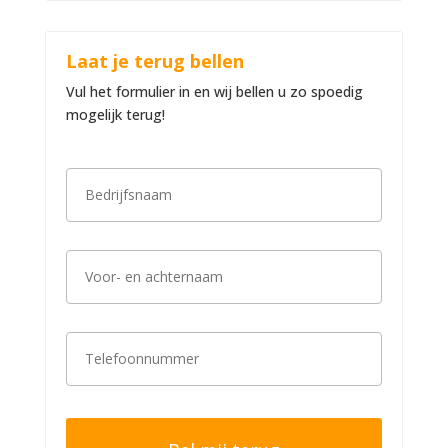
Laat je terug bellen
Vul het formulier in en wij bellen u zo spoedig
mogelijk terug!
B
e
d
r
i
V
j
o
f
o
s
r
n
-
a
T
e
a
e
n
m
l
a
*
e
c
f
h
o
t
o
e