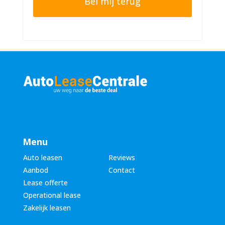
n
r
n
n
u
a
m
a
m
m
e
*
r
*
Menu
Auto leasen
Reviews
Aanbod
Contact
Lease offerte
Operational lease
Zakelijk leasen