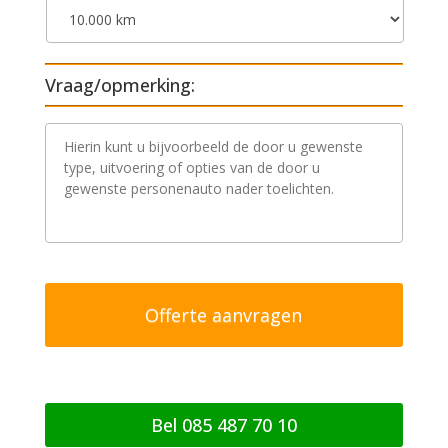
Vraag/opmerking:
V
r
a
a
g
/
o
p
m
e
r
k
i
n
g
Bel 085 487 70 10